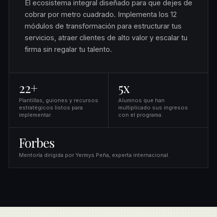
El ecosistema integral diseñado para que dejes de
cobrar por metro cuadrado. Implementa los 12
módulos de transformación para estructurar tus
servicios, atraer clientes de alto valor y escalar tu
firma sin regalar tu talento.
22+
5x
Plantillas, guiones y recursos
Alumnos que han
estratégicos listos para
multiplicado sus ingresos
implementar.
con el programa.
Forbes
Mentoría dirigida por Yermys Peña, experta internacional.